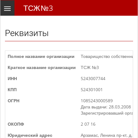
ТСЖ №3
Toggle
navigation
Реквизиты
Полное название организации
Товарищество собственник
Краткое название организации
ТСЖ №3
ИНН
5243007744
КПП
524301001
ОГРН
1085243000589
Дата выдачи: 28.03.2008
Зарегистрировавший орган
ОКОПФ
2 07 16
Юридический адрес
Арзамас, Ленина пр-кт, д. 1